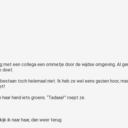
ag met een collega een ommetje door de wijdse omgeving. Al ger
o doet.
 bestaan toch helemaal niet. Ik heb ze wel eens gezien hoor, maa
et!
n haar hand iets groens. “Tadaaa!” roept ze.
ijk ik naar haar, dan weer terug.