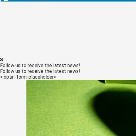
edrag van deze
ezoeker.
Voorkeuren opslaan
Follow us to receive the latest news!
Follow us to receive the latest news!
<:optin-form-placeholder>