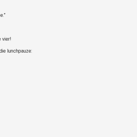
e.”
je vier!
 die lunchpauze: