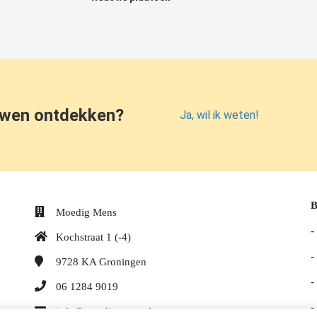
uwen ontdekken?
Ja, wil ik weten!
B
Moedig Mens
-
Kochstraat 1 (-4)
-
9728 KA
Groningen
-
06 1284 9019
-
info@moedigmens.nl