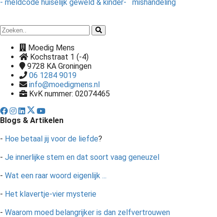
- meldcode huiselijk geweld & kinder- mishandeling
Moedig Mens
Kochstraat 1 (-4)
9728 KA
Groningen
06 1284 9019
info@moedigmens.nl
KvK nummer: 02074465
Blogs & Artikelen
-
Hoe betaal jij voor de liefde
?
-
Je innerlijke stem en dat soort vaag geneuzel
-
Wat een raar woord eigenlijk ...
-
Het klavertje-vier mysterie
-
Waarom moed belangrijker is dan zelfvertrouwen